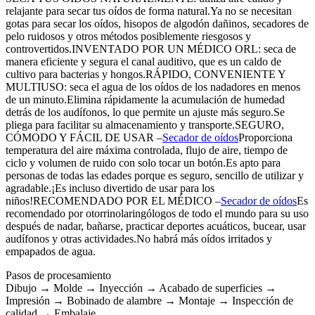
relajante para secar tus oídos de forma natural.Ya no se necesitan
gotas para secar los oídos, hisopos de algodón dañinos, secadores de
pelo ruidosos y otros métodos posiblemente riesgosos y
controvertidos.INVENTADO POR UN MÉDICO ORL: seca de
manera eficiente y segura el canal auditivo, que es un caldo de
cultivo para bacterias y hongos.RÁPIDO, CONVENIENTE Y
MULTIUSO: seca el agua de los oídos de los nadadores en menos
de un minuto.Elimina rápidamente la acumulación de humedad
detrás de los audífonos, lo que permite un ajuste más seguro.Se
pliega para facilitar su almacenamiento y transporte.SEGURO,
CÓMODO Y FÁCIL DE USAR –
Secador de oídos
Proporciona
temperatura del aire máxima controlada, flujo de aire, tiempo de
ciclo y volumen de ruido con solo tocar un botón.Es apto para
personas de todas las edades porque es seguro, sencillo de utilizar y
agradable.¡Es incluso divertido de usar para los
niños!RECOMENDADO POR EL MÉDICO –
Secador de oídos
Es
recomendado por otorrinolaringólogos de todo el mundo para su uso
después de nadar, bañarse, practicar deportes acuáticos, bucear, usar
audífonos y otras actividades.No habrá más oídos irritados y
empapados de agua.
Pasos de procesamiento
Dibujo → Molde → Inyección → Acabado de superficies →
Impresión → Bobinado de alambre → Montaje → Inspección de
calidad → Embalaje