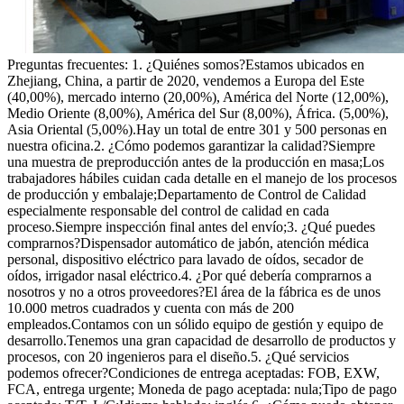
Preguntas frecuentes: 1. ¿Quiénes somos?Estamos ubicados en
Zhejiang, China, a partir de 2020, vendemos a Europa del Este
(40,00%), mercado interno (20,00%), América del Norte (12,00%),
Medio Oriente (8,00%), América del Sur (8,00%), África. (5,00%),
Asia Oriental (5,00%).Hay un total de entre 301 y 500 personas en
nuestra oficina.2. ¿Cómo podemos garantizar la calidad?Siempre
una muestra de preproducción antes de la producción en masa;Los
trabajadores hábiles cuidan cada detalle en el manejo de los procesos
de producción y embalaje;Departamento de Control de Calidad
especialmente responsable del control de calidad en cada
proceso.Siempre inspección final antes del envío;3. ¿Qué puedes
comprarnos?Dispensador automático de jabón, atención médica
personal, dispositivo eléctrico para lavado de oídos, secador de
oídos, irrigador nasal eléctrico.4. ¿Por qué debería comprarnos a
nosotros y no a otros proveedores?El área de la fábrica es de unos
10.000 metros cuadrados y cuenta con más de 200
empleados.Contamos con un sólido equipo de gestión y equipo de
desarrollo.Tenemos una gran capacidad de desarrollo de productos y
procesos, con 20 ingenieros para el diseño.5. ¿Qué servicios
podemos ofrecer?Condiciones de entrega aceptadas: FOB, EXW,
FCA, entrega urgente; Moneda de pago aceptada: nula;Tipo de pago