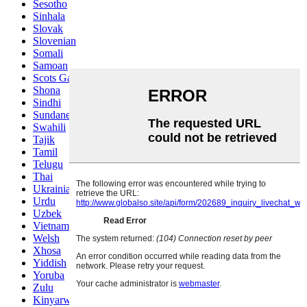
Sesotho
Sinhala
Slovak
Slovenian
Somali
Samoan
Scots Gaelic
Shona
Sindhi
Sundanese
Swahili
Tajik
Tamil
Telugu
Thai
Ukrainian
Urdu
Uzbek
Vietnamese
Welsh
Xhosa
Yiddish
Yoruba
Zulu
Kinyarwanda