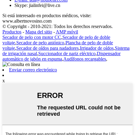
Skype: jialinfei@live.cn
Si está interesado en productos médicos, visite:
www.albertnovosino.com
© Copyright - 2010-2021: Todos los derechos reservados.
Productos
-
Mapa del sitio
-
AMP móvil
Secador de pelo con motor CC
,
Secador de pelo de doble
voltaje
,
Secador de pelo aniónico
,
Plancha de pelo de doble
voltaje
,
Secador de oídos para nadadores
,
Irrigador de oídos
,
Sistema
de irrigación nasal
,
Succionador de nariz eléctrico
,
Dispensador
automático de jabón en espuma
,
Audífonos recargables
,
Enviar correo electrónico
x