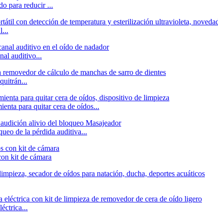
o para reducir ...
...
nal auditivo...
quitrán...
ienta para quitar cera de oídos...
queo de la pérdida auditiva...
con kit de cámara
éctrica...