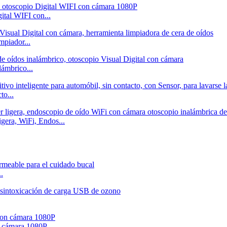
ital WIFI con...
mpiador...
lámbrico...
to...
igera, WiFi, Endos...
.
n cámara 1080P