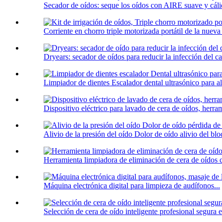
Secador de oídos: seque los oídos con AIRE suave y cálid
Corriente en chorro triple motorizada portátil de la nueva l
Dryears: secador de oídos para reducir la infección del ca
Limpiador de dientes Escalador dental ultrasónico para al
Dispositivo eléctrico para lavado de cera de oídos, herram
Alivio de la presión del oído Dolor de oído alivio del blo
Herramienta limpiadora de eliminación de cera de oídos 
Máquina electrónica digital para limpieza de audífonos...
Selección de cera de oído inteligente profesional segura el