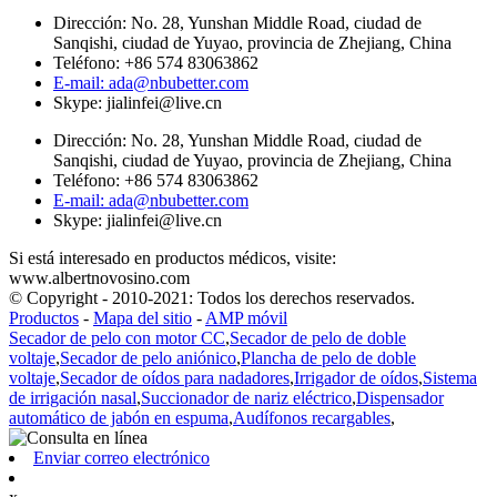
Dirección: No. 28, Yunshan Middle Road, ciudad de
Sanqishi, ciudad de Yuyao, provincia de Zhejiang, China
Teléfono: +86 574 83063862
E-mail: ada@nbubetter.com
Skype: jialinfei@live.cn
Dirección: No. 28, Yunshan Middle Road, ciudad de
Sanqishi, ciudad de Yuyao, provincia de Zhejiang, China
Teléfono: +86 574 83063862
E-mail: ada@nbubetter.com
Skype: jialinfei@live.cn
Si está interesado en productos médicos, visite:
www.albertnovosino.com
© Copyright - 2010-2021: Todos los derechos reservados.
Productos
-
Mapa del sitio
-
AMP móvil
Secador de pelo con motor CC
,
Secador de pelo de doble
voltaje
,
Secador de pelo aniónico
,
Plancha de pelo de doble
voltaje
,
Secador de oídos para nadadores
,
Irrigador de oídos
,
Sistema
de irrigación nasal
,
Succionador de nariz eléctrico
,
Dispensador
automático de jabón en espuma
,
Audífonos recargables
,
Enviar correo electrónico