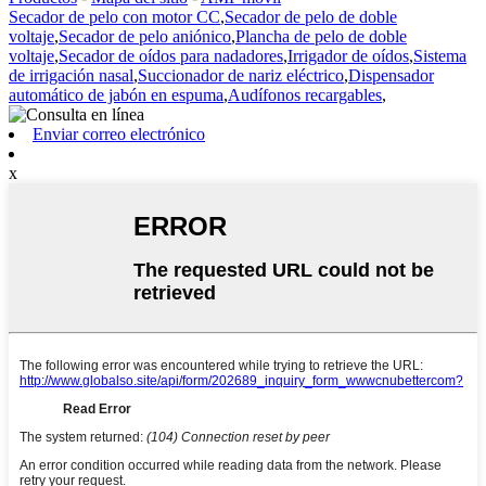
Secador de pelo con motor CC
,
Secador de pelo de doble
voltaje
,
Secador de pelo aniónico
,
Plancha de pelo de doble
voltaje
,
Secador de oídos para nadadores
,
Irrigador de oídos
,
Sistema
de irrigación nasal
,
Succionador de nariz eléctrico
,
Dispensador
automático de jabón en espuma
,
Audífonos recargables
,
Enviar correo electrónico
x