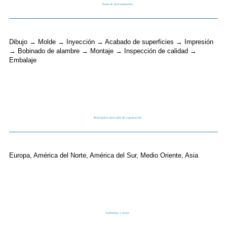
Pasos de procesamiento
Dibujo → Molde → Inyección → Acabado de superficies → Impresión
→ Bobinado de alambre → Montaje → Inspección de calidad →
Embalaje
Principales mercados de exportación
Europa, América del Norte, América del Sur, Medio Oriente, Asia
Embalaje y envío