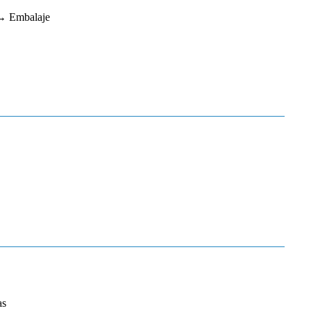
 → Embalaje
as