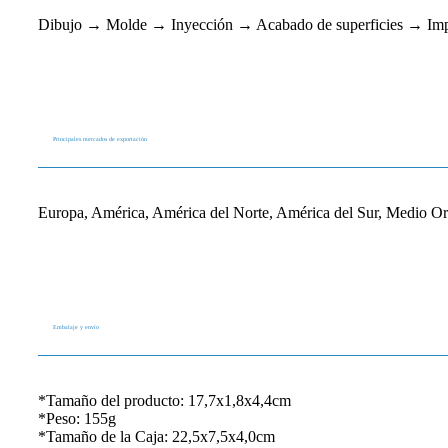
Dibujo → Molde → Inyección → Acabado de superficies → Imp
Principales mercados de exportación
Europa, América, América del Norte, América del Sur, Medio Ori
Embalaje y envío
*Tamaño del producto: 17,7x1,8x4,4cm
*Peso: 155g
*Tamaño de la Caja: 22,5x7,5x4,0cm