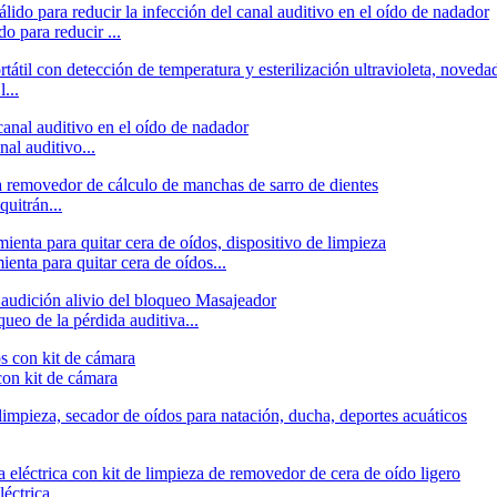
o para reducir ...
...
nal auditivo...
quitrán...
ienta para quitar cera de oídos...
queo de la pérdida auditiva...
con kit de cámara
éctrica...