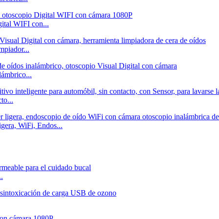
ital WIFI con...
mpiador...
lámbrico...
to...
igera, WiFi, Endos...
.