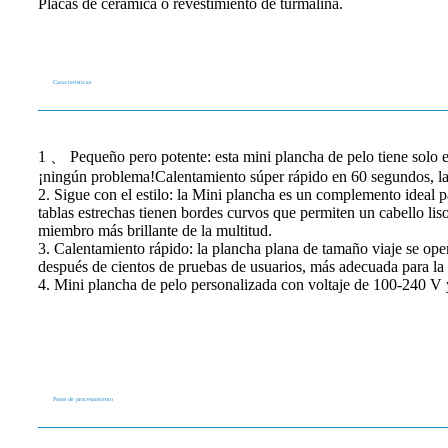
Placas de cerámica o revestimiento de turmalina.
Características
1 、 Pequeño pero potente: esta mini plancha de pelo tiene solo e
¡ningún problema!Calentamiento súper rápido en 60 segundos, la 
2. Sigue con el estilo: la Mini plancha es un complemento ideal p
tablas estrechas tienen bordes curvos que permiten un cabello lis
miembro más brillante de la multitud.
3. Calentamiento rápido: la plancha plana de tamaño viaje se oper
después de cientos de pruebas de usuarios, más adecuada para la m
4. Mini plancha de pelo personalizada con voltaje de 100-240 V y
Pasos de procesamiento