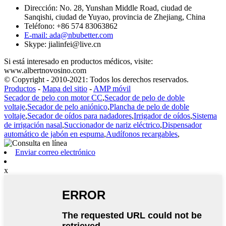
Dirección: No. 28, Yunshan Middle Road, ciudad de
Sanqishi, ciudad de Yuyao, provincia de Zhejiang, China
Teléfono: +86 574 83063862
E-mail: ada@nbubetter.com
Skype: jialinfei@live.cn
Si está interesado en productos médicos, visite:
www.albertnovosino.com
© Copyright - 2010-2021: Todos los derechos reservados.
Productos
-
Mapa del sitio
-
AMP móvil
Secador de pelo con motor CC
,
Secador de pelo de doble
voltaje
,
Secador de pelo aniónico
,
Plancha de pelo de doble
voltaje
,
Secador de oídos para nadadores
,
Irrigador de oídos
,
Sistema
de irrigación nasal
,
Succionador de nariz eléctrico
,
Dispensador
automático de jabón en espuma
,
Audífonos recargables
,
Enviar correo electrónico
x