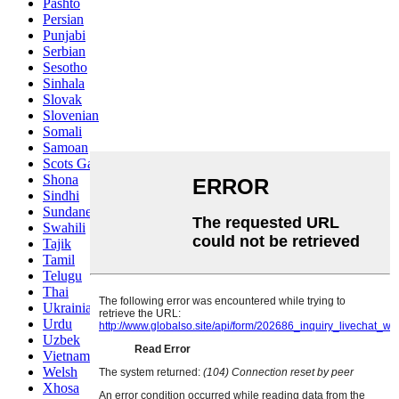
Pashto
Persian
Punjabi
Serbian
Sesotho
Sinhala
Slovak
Slovenian
Somali
Samoan
Scots Gaelic
Shona
Sindhi
Sundanese
Swahili
Tajik
Tamil
Telugu
Thai
Ukrainian
Urdu
Uzbek
Vietnamese
Welsh
Xhosa